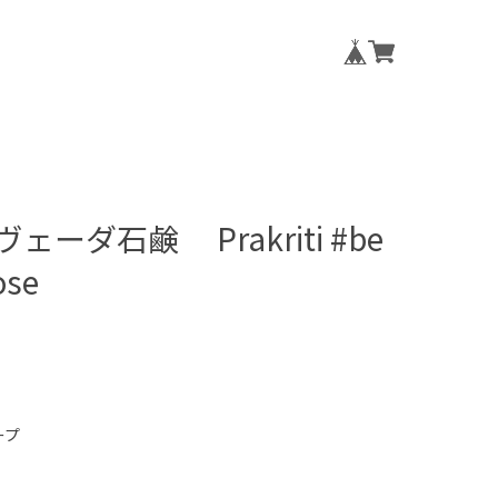
ーダ石鹸 Prakriti #be
ose
ープ