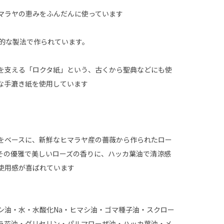
マラヤの恵みをふんだんに使っています
統的な製法で作られています。
を支える「ロクタ紙」という、古くから聖典などにも使
な手漉き紙を使用しています
をベースに、新鮮なヒマラヤ産の薔薇から作られたロー
その優雅で美しいローズの香りに、ハッカ葉油で清涼感
使用感が喜ばれています
シ油・水・水酸化Na・ヒマシ油・ゴマ種子油・スクロー
ラ花油・グリセリン・パルマローザ油・ハッカ葉油・メ