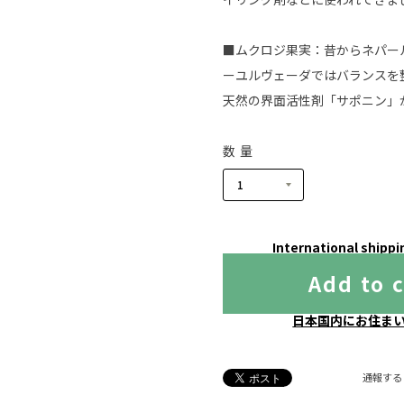
■ムクロジ果実：昔からネパー
ーユルヴェーダではバランスを
天然の界面活性剤「サポニン」
数量
International shippi
Add to 
日本国内にお住ま
通報する