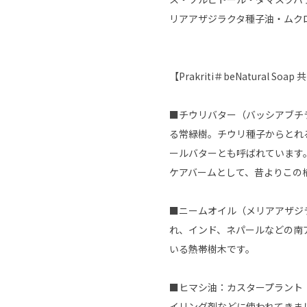
リアアザジラクタ種子油・ムク
【Prakriti＃beNatural Soa
■チウリバター（バッシアブチ
る常緑樹。チウリ種子からとれ
ールバターとも呼ばれています
ケアバームとして、昔よりこの
■ニームオイル（メリアアザジ
れ、インド、ネパールなどの南
いる熱帯樹木です。
■ヒマシ油：カスタープラント
イリング剤などに使われてきま