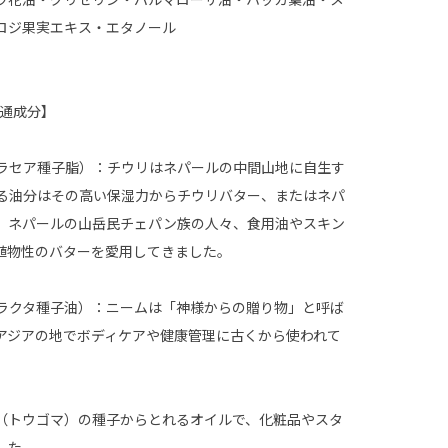
ロジ果実エキス・エタノール
p 共通成分】
ラセア種子脂）：チウリはネパールの中間山地に自生す
る油分はその高い保湿力からチウリバター、またはネパ
。ネパールの山岳民チェパン族の人々、食用油やスキン
植物性のバターを愛用してきました。
ラクタ種子油）：ニームは「神様からの贈り物」と呼ば
アジアの地でボディケアや健康管理に古くから使われて
（トウゴマ）の種子からとれるオイルで、化粧品やスタ
した