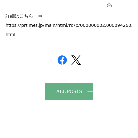
詳細はこちら　⇒　
https://prtimes.jp/main/html/rd/p/000000002.000094260.
html
ALL POSTS